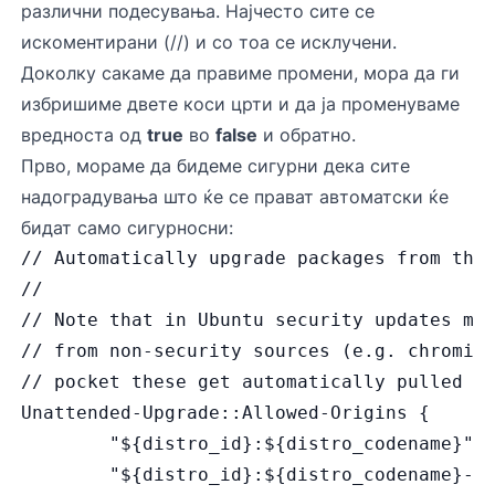
различни подесувања. Најчесто сите се
искоментирани (//) и со тоа се исклучени.
Доколку сакаме да правиме промени, мора да ги
избришиме двете коси црти и да ја променуваме
вредноста од
true
во
false
и обратно.
Прво, мораме да бидеме сигурни дека сите
надоградувања што ќе се прават автоматски ќе
бидат само сигурносни:
// Automatically upgrade packages from the
//
// Note that in Ubuntu security updates ma
// from non-security sources (e.g. chromiu
// pocket these get automatically pulled i
Unattended-Upgrade::Allowed-Origins {
        "${distro_id}:${distro_codename}";
        "${distro_id}:${distro_codename}-s