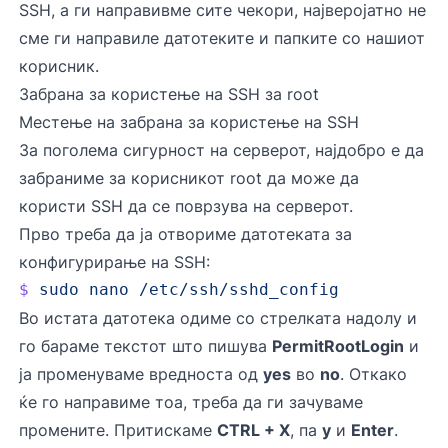
SSH, а ги направивме сите чекори, најверојатно не
сме ги направиле датотеките и папките со нашиот
корисник.
Забрана за користење на SSH за root
Местење на забрана за користење на SSH
За поголема сигурност на серверот, најдобро е да
забраниме за корисникот root да може да
користи SSH да се поврзува на серверот.
Прво треба да ја отвориме датотеката за
конфигурирање на SSH:
$
 sudo
 nano
 /etc/ssh/sshd_config
Во истата датотека одиме со стрелката надолу и
го бараме текстот што пишува
PermitRootLogin
и
ја променуваме вредноста од
yes
во
no
. Откако
ќе го направиме тоа, треба да ги зачуваме
промените. Притискаме
CTRL + X
, па
y
и
Enter
.