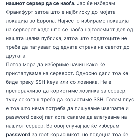
нашиот сервер да се наоѓа
. Јас ќе изберам
Франкфурт затоа што е најблиску до мојата
локација во Европа. Најчесто избираме локација
на серверот каде што се наоѓа најголемиот дел од
нашата целна публика, затоа што податоците не
треба да патуваат од едната страна на светот до
другата.
Потоа мора да избериме начин како ќе
пристапуваме на серверот. Односно дали тоа ќе
биде преку SSH keys или со лозинка. Не е
препорачливо да користиме лозинка за сервер,
туку секогаш треба да користиме SSH. Голем плус
е тоа што нема потреба да пишуваме username и
password секој пат кога сакаме да влегуваме на
нашиот сервер. Во овој случај јас ќе изберам
password
за root корисникот, но подоцна тоа ќе