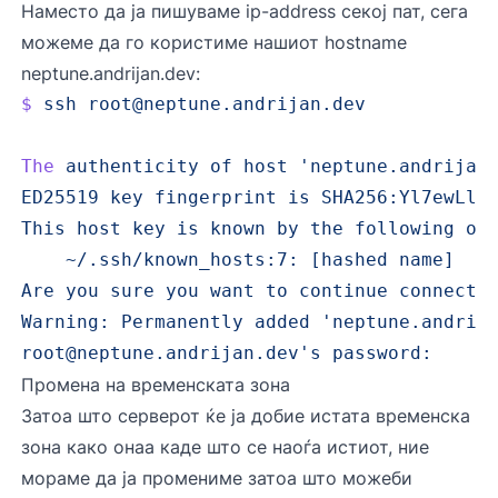
Наместо да ја пишуваме ip-address секој пат, сега
можеме да го користиме нашиот hostname
neptune.andrijan.dev:
$
 ssh
root@neptune.andrijan.dev
The
 authenticity
 of
 host
 'neptune.andrijan
ED25519 key fingerprint is SHA256:Yl7ewLlg
This host key is known by the following ot
    ~/.ssh/known_hosts:7: [hashed name]
Are you sure you want to continue connecti
Warning: Permanently added '
neptune.andrij
root@neptune.andrijan.dev
'
s
 password:
Промена на временската зона
Затоа што серверот ќе ја добие истата временска
зона како онаа каде што се наоѓа истиот, ние
мораме да ја промениме затоа што можеби