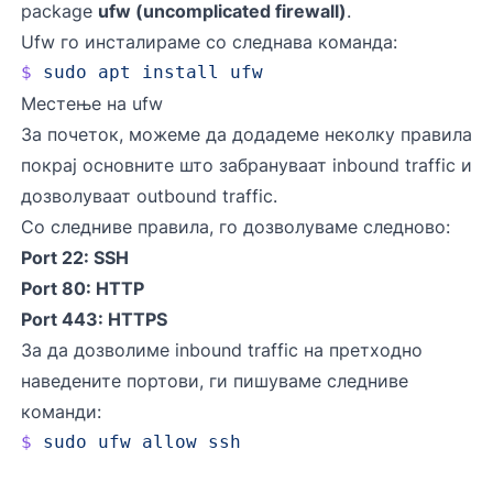
package
ufw (uncomplicated firewall)
.
Ufw го инсталираме со следнава команда:
$
 sudo
 apt
 install
 ufw
Местење на ufw
За почеток, можеме да додадеме неколку правила
покрај основните што забрануваат inbound traffic и
дозволуваат outbound traffic.
Со следниве правила, го дозволуваме следново:
Port 22: SSH
Port 80: HTTP
Port 443: HTTPS
За да дозволиме inbound traffic на претходно
наведените портови, ги пишуваме следниве
команди:
$
 sudo
 ufw
 allow
 ssh