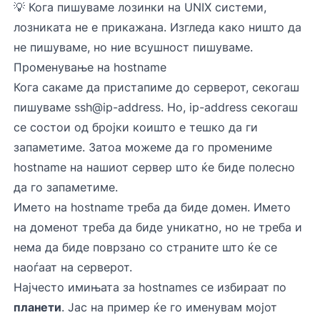
💡 Кога пишуваме лозинки на UNIX системи,
лозниката не е прикажана. Изгледа како ништо да
не пишуваме, но ние всушност пишуваме.
Променување на hostname
Кога сакаме да пристапиме до серверот, секогаш
пишуваме ssh@ip-address. Но, ip-address секогаш
се состои од бројки коишто е тешко да ги
запаметиме. Затоа можеме да го промениме
hostname на нашиот сервер што ќе биде полесно
да го запаметиме.
Името на hostname треба да биде домен. Името
на доменот треба да биде уникатно, но не треба и
нема да биде поврзано со страните што ќе се
наоѓаат на серверот.
Најчесто имињата за hostnames се избираат по
планети
. Јас на пример ќе го именувам мојот