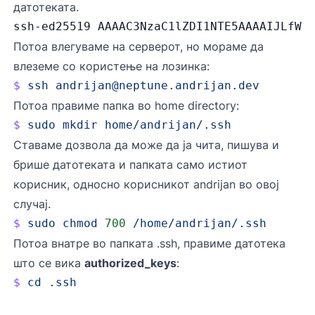
датотеката.
ssh-ed25519 AAAAC3NzaC1lZDI1NTE5AAAAIJLfWH
Потоа влегуваме на серверот, но мораме да
влеземе со користење на лозинка:
$
 ssh
andrijan@neptune.andrijan.dev
Потоа правиме папка во home directory:
$
 sudo
 mkdir
 home/andrijan/.ssh
Ставаме дозвола да може да ја чита, пишува и
брише датотеката и папката само истиот
корисник, односно корисникот andrijan во овој
случај.
$
 sudo
 chmod
 700
 /home/andrijan/.ssh
Потоа внатре во папката .ssh, правиме датотека
што се вика
authorized_keys
:
$
 cd
 .ssh