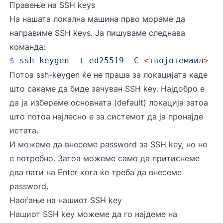
Правење на SSH keys
На нашата локална машина прво мораме да
направиме SSH keys. Ја пишуваме следнава
команда:
$
 ssh-keygen
 -t
 ed25519
 -C
 <
твојотемаи
л
>
Потоа ssh-keygen ќе не праша за локацијата каде
што сакаме да биде зачуван SSH key. Најдобро е
да ја избереме основната (default) локација затоа
што потоа најлесно е за системот да ја пронајде
истата.
И можеме да внесеме password за SSH key, но не
е потребно. Затоа можеме само да притиснеме
два пати на Enter кога ќе треба да внесеме
password.
Наоѓање на нашиот SSH key
Нашиот SSH key можеме да го најдеме на