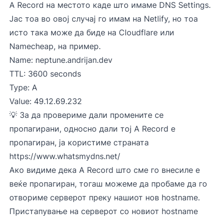
A Record на местото каде што имаме DNS Settings.
Јас тоа во овој случај го имам на Netlify, но тоа
исто така може да биде на Cloudflare или
Namecheap, на пример.
Name: neptune.andrijan.dev
TTL: 3600 seconds
Type: A
Value: 49.12.69.232
💡 За да провериме дали промените се
пропагирани, односно дали тој A Record е
пропагиран, ја користиме страната
https://www.whatsmydns.net/
Ако видиме дека A Record што сме го внесиле е
веќе пропагиран, тогаш можеме да пробаме да го
отвориме серверот преку нашиот нов hostname.
Пристапување на серверот со новиот hostname