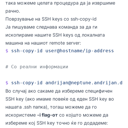
така можеме целата процедура да ја извршиме
рачно.
Поврзување на SSH keys со ssh-copy-id
Ја пишуваме следнава команда за да ги
ископираме нашите SSH keys од локалната
машина на нашиот remote server:
$
 ssh-copy-id
 user@hostname/ip-address
# Со реални информации
$
 ssh-copy-id
andrijan@neptune.andrijan.de
Во случај ако сакаме да избереме специфичен
SSH key (ако имаме повеќе од еден SSH key во
нашата .ssh папка), тогаш можеме да го
искористеме
-i flag-от
со којшто можеме да
избереме кој SSH key точно ќе го додадеме: