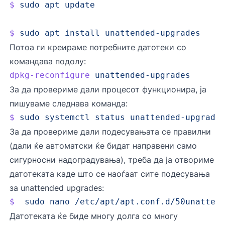
$
 sudo
 apt
 update
$
 sudo
 apt
 install
 unattended-upgrades
Потоа ги креираме потребните датотеки со
командава подолу:
dpkg-reconfigure
 unattended-upgrades
За да провериме дали процесот функционира, ја
пишуваме следнава команда:
$
 sudo
 systemctl
 status
 unattended-upgrade
За да провериме дали подесувањата се правилни
(дали ќе автоматски ќе бидат направени само
сигурносни надоградувања), треба да ја отвориме
датотеката каде што се наоѓаат сите подесувања
за unattended upgrades:
$
  sudo
 nano
 /etc/apt/apt.conf.d/50unatten
Датотеката ќе биде многу долга со многу