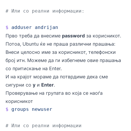
# Или со реални информации:
$
 adduser
 andrijan
Прво треба да внесиме
password
за корисникот.
Потоа, Ubuntu ќе не праша различни прашања:
Внеси целосно име за корисникот, телефонски
број итн. Можеме да ги избегнеме овие прашања
со притискање на Enter.
И на крајот мораме да потврдиме дека сме
сигурни со
y
и
Enter
.
Проверување на групата во која се наоѓа
корисникот
$
 groups
 newuser
# Или со реални информации