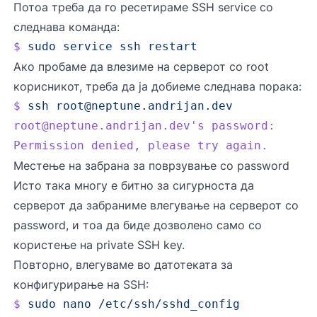
Потоа треба да го ресетираме SSH service со
следнава команда:
$
 sudo
 service
 ssh
 restart
Ако пробаме да влезиме на серверот со root
корисникот, треба да ја добиеме следнава порака:
$
 ssh
root@neptune.andrijan.dev
root@neptune.andrijan.dev
's password:
Permission denied, please try again.
Местење на забрана за поврзување со password
Исто така многу е битно за сигурноста да
серверот да забраниме влегување на серверот со
password, и тоа да биде дозволено само со
користење на private SSH key.
Повторно, влегуваме во датотеката за
конфигурирање на SSH:
$
 sudo
 nano
 /etc/ssh/sshd_config