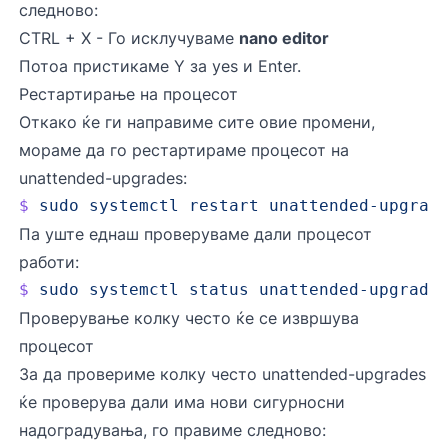
следново:
CTRL + X - Го исклучуваме
nano editor
Потоа пристикаме Y за yes и Enter.
Рестартирање на процесот
Откако ќе ги направиме сите овие промени,
мораме да го рестартираме процесот на
unattended-upgrades:
$
 sudo
 systemctl
 restart
 unattended-upgrad
Па уште еднаш проверуваме дали процесот
работи:
$
 sudo
 systemctl
 status
 unattended-upgrade
Проверување колку често ќе се извршува
процесот
За да провериме колку често unattended-upgrades
ќе проверува дали има нови сигурносни
надоградувања, го правиме следново: