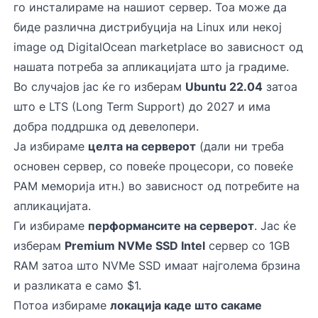
го инсталираме на нашиот сервер. Тоа може да
биде различна дистрибуција на Linux или некој
image од DigitalOcean marketplace во зависност од
нашата потреба за апликацијата што ја градиме.
Во случајов јас ќе го изберам
Ubuntu 22.04
затоа
што е LTS (Long Term Support) до 2027 и има
добра поддршка од девелопери.
Ја избираме
целта на серверот
(дали ни треба
основен сервер, со повеќе процесори, со повеќе
РАМ меморија итн.) во зависност од потребите на
апликацијата.
Ги избираме
перформансите на серверот
. Јас ќе
изберам
Premium NVMe SSD Intel
сервер со 1GB
RAM затоа што NVMe SSD имаат најголема брзина
и разликата е само $1.
Потоа избираме
локација каде што сакаме