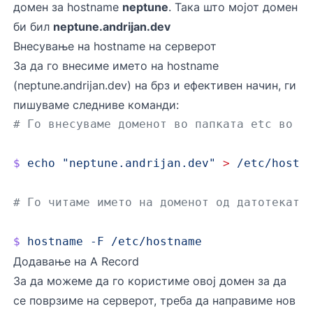
домен за hostname
neptune
. Така што мојот домен
би бил
neptune.andrijan.dev
Внесување на hostname на серверот
За да го внесиме името на hostname
(neptune.andrijan.dev) на брз и ефективен начин, ги
пишуваме следниве команди:
# Го внесуваме доменот во папката etc во д
$
 echo
 "neptune.andrijan.dev"
 >
 /etc/hostn
# Го читаме името на доменот од датотеката
$
 hostname
 -F
 /etc/hostname
Додавање на A Record
За да можеме да го користиме овој домен за да
се поврзиме на серверот, треба да направиме нов