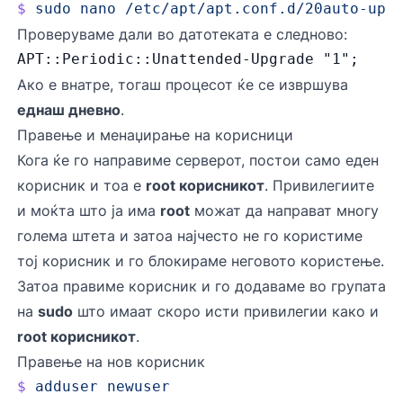
$
 sudo
 nano
 /etc/apt/apt.conf.d/20auto-upg
Проверуваме дали во датотеката е следново:
APT::Periodic::Unattended-Upgrade "1";
Ако е внатре, тогаш процесот ќе се извршува
еднаш дневно
.
Правење и менаџирање на корисници
Кога ќе го направиме серверот, постои само еден
корисник и тоа е
root корисникот
. Привилегиите
и моќта што ја има
root
можат да направат многу
голема штета и затоа најчесто не го користиме
тој корисник и го блокираме неговото користење.
Затоа правиме корисник и го додаваме во групата
на
sudo
што имаат скоро исти привилегии како и
root корисникот
.
Правење на нов корисник
$
 adduser
 newuser