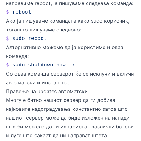
направиме reboot, ја пишуваме следнава команда:
$
 reboot
Ако ја пишуваме командата како sudo корисник,
тогаш го пишуваме следново:
$
 sudo
 reboot
Алтернативно можеме да ја користиме и оваа
команда:
$
 sudo
 shutdown
 now
 -r
Со оваа команда серверот ќе се исклучи и вклучи
автоматски и инстантно.
Правење на updates автоматски
Многу е битно нашиот сервер да ги добива
најновите надоградувања константно затоа што
нашиот сервер може да биде изложен на напади
што би можеле да ги искористат различни ботови
и луѓе што сакаат да ни направат штета.