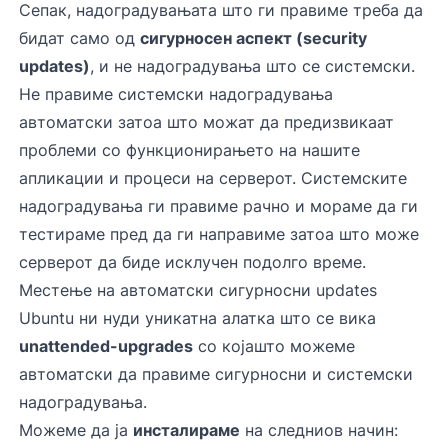
Сепак, надоградувањата што ги правиме треба да
бидат само од
сигурносен аспект (security
updates)
, и не надоградувања што се системски.
Не правиме системски надоградувања
автоматски затоа што можат да предизвикаат
проблеми со функционирањето на нашите
апликации и процеси на серверот. Системските
надоградувања ги правиме рачно и мораме да ги
тестираме пред да ги направиме затоа што може
серверот да биде исклучен подолго време.
Местење на автоматски сигурносни updates
Ubuntu ни нуди уникатна алатка што се вика
unattended-upgrades
со којашто можеме
автоматски да правиме сигурносни и системски
надоградувања.
Можеме да ја
инсталираме
на следниов начин: