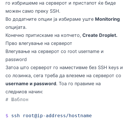
го избришеме на серверот и пристапот ќе биде
можен само преку SSH.
Во додатните опции ја избираме уште
Monitoring
опцијата.
Конечно притискаме на копчето,
Create Droplet.
Прво влегување на серверот
Влегување на серверот со root username и
password
Затоа што серверот го наместивме без SSH keys и
со лозинка, сега треба да влеземе на серверот со
username и password
. Тоа го правиме на
следниов начин:
# Шаблон
$
 ssh
 root@ip-address/hostname