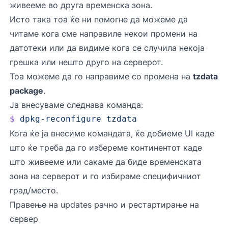
живееме во друга временска зона.
Исто така тоа ќе ни помогне да можеме да
читаме кога сме направиле некои промени на
датотеки или да видиме кога се случила некоја
грешка или нешто друго на серверот.
Тоа можеме да го направиме со промена на
tzdata
package
.
Ја внесуваме следнава команда:
$
 dpkg-reconfigure
 tzdata
Кога ќе ја внесиме командата, ќе добиеме UI каде
што ќе треба да го избереме континентот каде
што живееме или сакаме да биде временската
зона на серверот и го избираме специфичниот
град/место.
Правење на updates рачно и рестартирање на
сервер