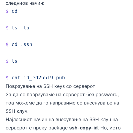
следниов начин:
$
 cd
$
 ls
 -la
$
 cd
 .ssh
$
 ls
$
 cat
 id_ed25519.pub
Поврзување на SSH keys со серверот
За да се поврзуваме на серверот без password,
тоа можеме да го направиме со внеснување на
SSH клуч.
Најлесниот начин на внесување на SSH клуч на
серверот е преку package
ssh-copy-id
. Но, исто