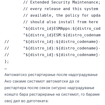
        // Extended Security Maintenance; 
        // every release and this system m
        // available, the policy for updat
        // should also install from here b
        "${distro_id}ESMApps:${distro_code
        "${distro_id}ESM:${distro_codename
//      "${distro_id}:${distro_codename}-u
//      "${distro_id}:${distro_codename}-p
//      "${distro_id}:${distro_codename}-b
};
…
Автоматско рестартирање после надоградување
Ако сакаме системот автоматски да се
рестартира после секое сигурно надградување
коешто бара рестарирање на системот, го бараме
овој дел во датотеката: