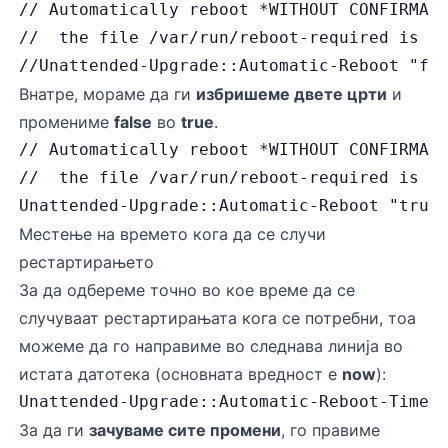
// Automatically reboot *WITHOUT CONFIRMAT
//  the file /var/run/reboot-required is f
//Unattended-Upgrade::Automatic-Reboot "fa
Внатре, мораме да ги
избришеме двете црти
и
промениме
false
во
true
.
// Automatically reboot *WITHOUT CONFIRMAT
//  the file /var/run/reboot-required is f
Unattended-Upgrade::Automatic-Reboot "true
Местење на времето кога да се случи
рестартирањето
За да одбереме точно во кое време да се
случуваат рестартирањата кога се потребни, тоа
можеме да го направиме во следнава линија во
истата датотека (основната вредност е
now
):
Unattended-Upgrade::Automatic-Reboot-Time 
За да ги
зачуваме сите промени
, го правиме