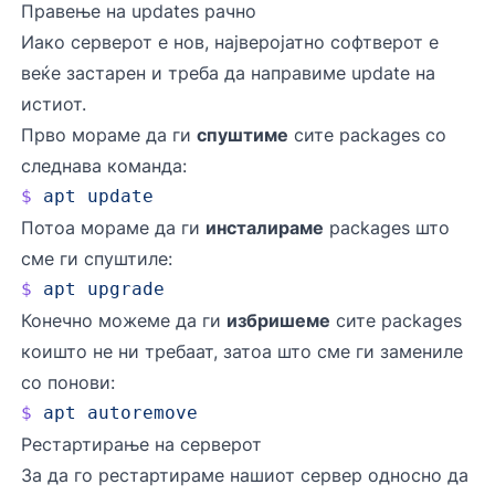
Правење на updates рачно
Иако серверот е нов, најверојатно софтверот е
веќе застарен и треба да направиме update на
истиот.
Прво мораме да ги
спуштиме
сите packages со
следнава команда:
$
 apt
 update
Потоа мораме да ги
инсталираме
packages што
сме ги спуштиле:
$
 apt
 upgrade
Конечно можеме да ги
избришеме
сите packages
коишто не ни требаат, затоа што сме ги замениле
со понови:
$
 apt
 autoremove
Рестартирање на серверот
За да го рестартираме нашиот сервер односно да