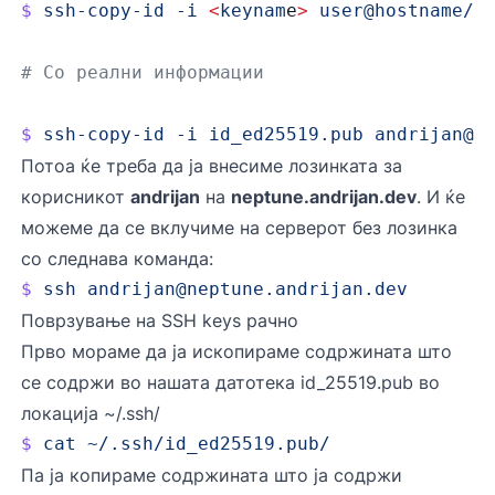
$
 ssh-copy-id
 -i
 <
keynam
e
>
 user@hostname/i
# Со реални информации
$
 ssh-copy-id
 -i
 id_ed25519.pub
andrijan@n
Потоа ќе треба да ја внесиме лозинката за
корисникот
andrijan
на
neptune.andrijan.dev
. И ќе
можеме да се вклучиме на серверот без лозинка
со следнава команда:
$
 ssh
andrijan@neptune.andrijan.dev
Поврзување на SSH keys рачно
Прво мораме да ја ископираме содржината што
се содржи во нашата датотека id_25519.pub во
локација ~/.ssh/
$
 cat
 ~/.ssh/id_ed25519.pub/
Па ја копираме содржината што ја содржи