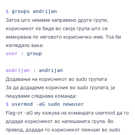
$
 groups
 andrijan
Затоа што немаме направено други групи,
корисникот ќе биде во своја група што се
именувана по неговото корисничко име. Тоа би
изгледало вака:
user
 :
 group
andrijan
 :
 andrijan
Додавање на корисникот во sudo групата
За да додадеме корисник во sudo групата, ja
пишуваме следнaвa командa:
$
 usermod
 -aG
 sudo
 newuser
Flag-от -aG му кажува на командата usermod да го
додаде корисникот во напишаната група. Во
превод, додади го корисникот newuser во sudo