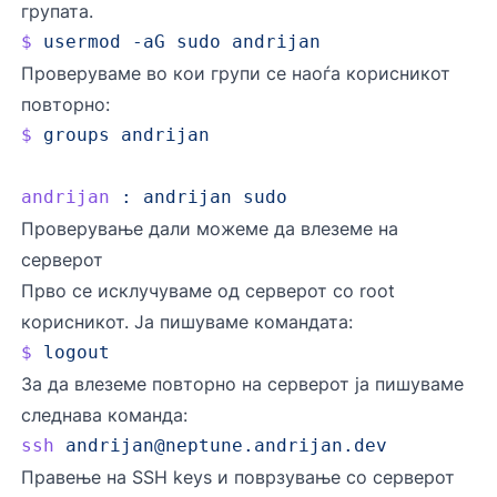
групата.
$
 usermod
 -aG
 sudo
 andrijan
Проверуваме во кои групи се наоѓа корисникот
повторно:
$
 groups
 andrijan
andrijan
 :
 andrijan
 sudo
Проверување дали можеме да влеземе на
серверот
Прво се исклучуваме од серверот со root
корисникот. Ја пишуваме командата:
$
 logout
За да влеземе повторно на серверот ја пишуваме
следнава команда:
ssh
andrijan@neptune.andrijan.dev
Правење на SSH keys и поврзување со серверот