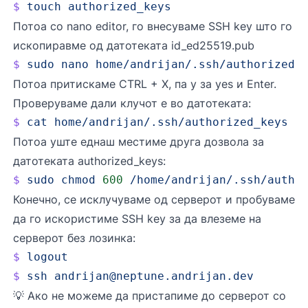
$
 touch
 authorized_keys
Потоа со nano editor, го внесуваме SSH key што го
ископиравме од датотеката id_ed25519.pub
$
 sudo
 nano
 home/andrijan/.ssh/authorized_
Потоа притискаме CTRL + X, па y за yes и Enter.
Проверуваме дали клучот е во датотеката:
$
 cat
 home/andrijan/.ssh/authorized_keys
Потоа уште еднаш местиме друга дозвола за
датотеката authorized_keys:
$
 sudo
 chmod
 600
 /home/andrijan/.ssh/autho
Конечно, се исклучуваме од серверот и пробуваме
да го искористиме SSH key за да влеземе на
серверот без лозинка:
$
 logout
$
 ssh
andrijan@neptune.andrijan.dev
💡 Ако не можеме да пристапиме до серверот со