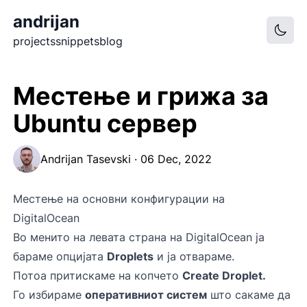
andrijan
projects
snippets
blog
Местење и грижа за
Ubuntu сервер
Andrijan Tasevski · 06 Dec, 2022
Местење на основни конфигурации на
DigitalOcean
Во менито на левата страна на DigitalOcean ја
бараме опцијата
Droplets
и ја отвараме.
Потоа притискаме на копчето
Create Droplet.
Го избираме
оперативниот систем
што сакаме да