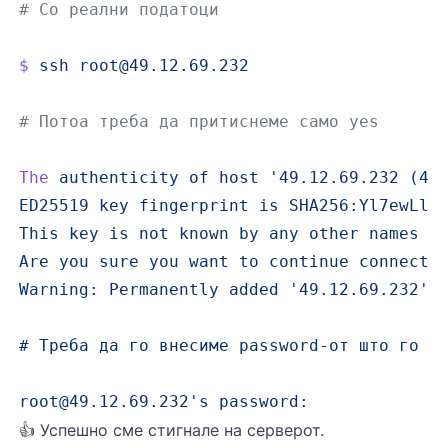
# Со реални податоци
$
 ssh
root@49.12.69.232
# Потоа треба да притиснеме само yes
The
 authenticity
 of
 host
 '49.12.69.232 (49
ED25519 key fingerprint is SHA256:Yl7ewLlg
This key is not known by any other names
Are you sure you want to continue connecti
Warning: Permanently added '
49.12.69.232
' 
# Треба да го внесиме password-от што го н
root@49.12.69.232
'
s
 password:
👍 Успешно сме стигнале на серверот.