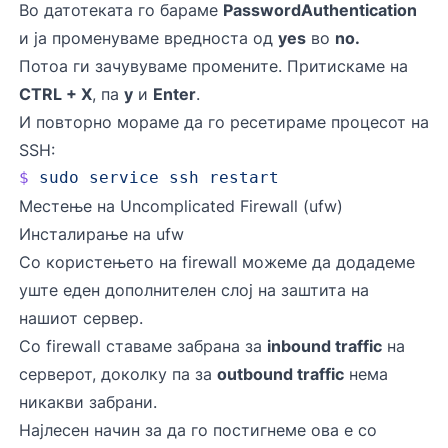
Во датотеката го бараме
PasswordAuthentication
и ја променуваме вредноста од
yes
во
no.
Потоа ги зачувуваме промените. Притискаме на
CTRL + X
, па
y
и
Enter
.
И повторно мораме да го ресетираме процесот на
SSH:
$
 sudo
 service
 ssh
 restart
Местење на Uncomplicated Firewall (ufw)
Инсталирање на ufw
Со користењето на firewall можеме да додадеме
уште еден дополнителен слој на заштита на
нашиот сервер.
Со firewall ставаме забрана за
inbound traffic
на
серверот, доколку па за
outbound traffic
нема
никакви забрани.
Најлесен начин за да го постигнеме ова е со